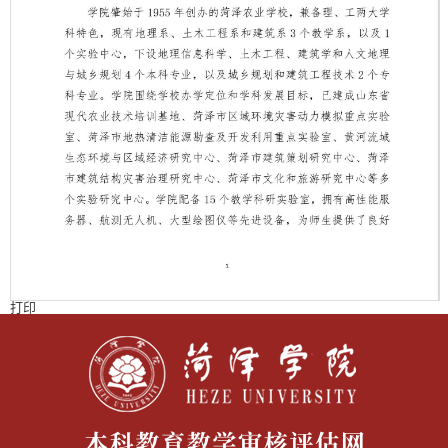
打印
第 1 页