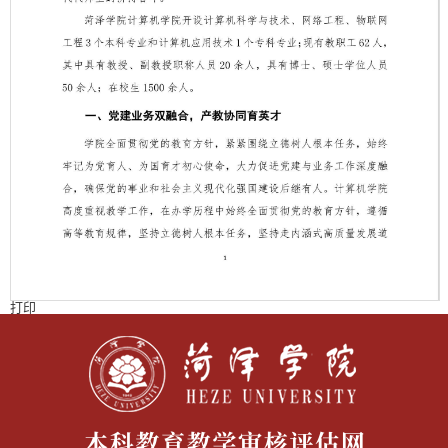
打印
第 1 页