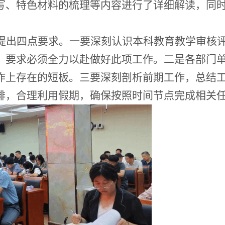
写、特色材料的梳理等内容进行了详细解读，同
提出四点要求。
一要深刻认识
本科教育教学审核
，
要求
必须全力以赴做好此项工作
。
二是
各部门
作
上存在的短板。
三要
深刻
剖析
前期工作，
总结
排，合理利用假期，确保按照时间节点完成相关